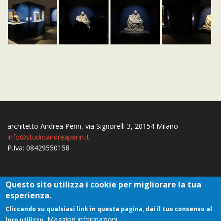
architetto Andrea Perin, via Signorelli 3, 20154 Milano
info@studioandreaperin.it
P.Iva: 08429550158
Questo sito utilizza i cookie per migliorare la tua
esperienza.
Contatto
privacy
cookie
Cliccando su qualsiasi link in questa pagina, dai il tuo consenso al
Footer
Maggiori informazioni
loro utilizzo.