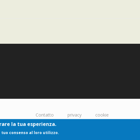
Contatto
privacy
cookie
orare la tua esperienza.
l tuo consenso al loro utilizzo.