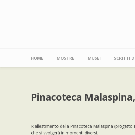
Salta
al
contenuto
principale
Main
HOME
MOSTRE
MUSEI
SCRITTI 
navigation
Pinacoteca Malaspina,
Riallestimento della Pinacoteca Malaspina (progetto Br
che si svolgerà in momenti diversi.