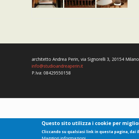
architetto Andrea Perin, via Signorelli 3, 20154 Milano
info@studioandreaperin.it
P.Iva: 08429550158
Footer
Questo sito utilizza i cookie per migli
menu
Cliccando su qualsiasi link in questa pagina, dai i
Maggiori informazioni