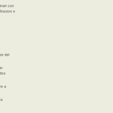
inari con
 finestre e
ze del
ei
ltre
re a
va