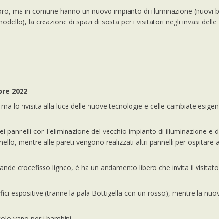
loro, ma in comune hanno un nuovo impianto di illuminazione (nuovi b
odello), la creazione di spazi di sosta per i visitatori negli invasi delle
bre 2022
 ma lo rivisita alla luce delle nuove tecnologie e delle cambiate esigen
 pannelli con l'eliminazione del vecchio impianto di illuminazione e d
ello, mentre alle pareti vengono realizzati altri pannelli per ospitare a
ande crocefisso ligneo, è ha un andamento libero che invita il visitato
rfici espositive (tranne la pala Bottigella con un rosso), mentre la nuo
olo vano per i bambini.