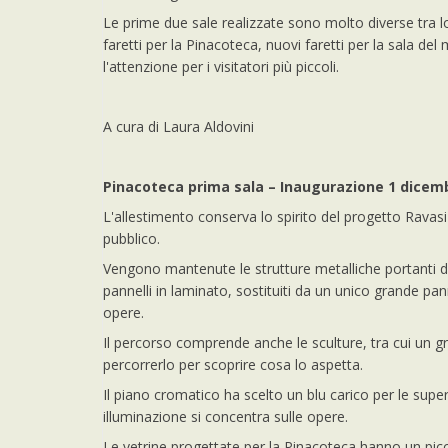
Le prime due sale realizzate sono molto diverse tra 
faretti per la Pinacoteca, nuovi faretti per la sala del m
l'attenzione per i visitatori più piccoli.
A cura di Laura Aldovini
Pinacoteca prima sala – Inaugurazione 1 dicem
L'allestimento conserva lo spirito del progetto Ravasi
pubblico.
Vengono mantenute le strutture metalliche portanti dei
pannelli in laminato, sostituiti da un unico grande pann
opere.
Il percorso comprende anche le sculture, tra cui un gr
percorrerlo per scoprire cosa lo aspetta.
Il piano cromatico ha scelto un blu carico per le supe
illuminazione si concentra sulle opere.
Le vetrine progettate per la Pinacoteca hanno un picc