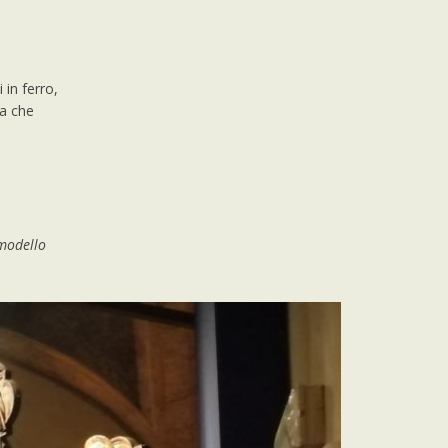
in ferro,
na che
 modello